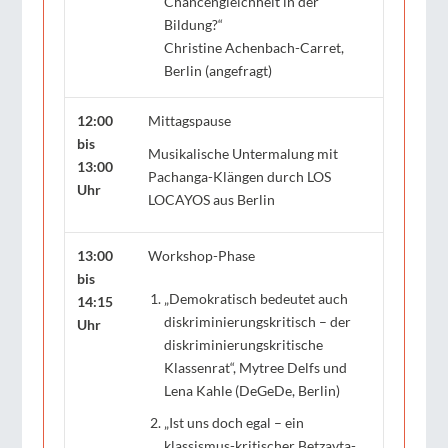
Chancengleichheit in der
Bildung?“
Christine Achenbach-Carret,
Berlin (angefragt)
12:00
Mittagspause
bis
Musikalische Untermalung mit
13:00
Pachanga-Klängen durch LOS
Uhr
LOCAYOS aus Berlin
13:00
Workshop-Phase
bis
„Demokratisch bedeutet auch
14:15
diskriminierungskritisch – der
Uhr
diskriminierungskritische
Klassenrat“, Mytree Delfs und
Lena Kahle (DeGeDe, Berlin)
„Ist uns doch egal – ein
klassismus-kritischer Betzavta-