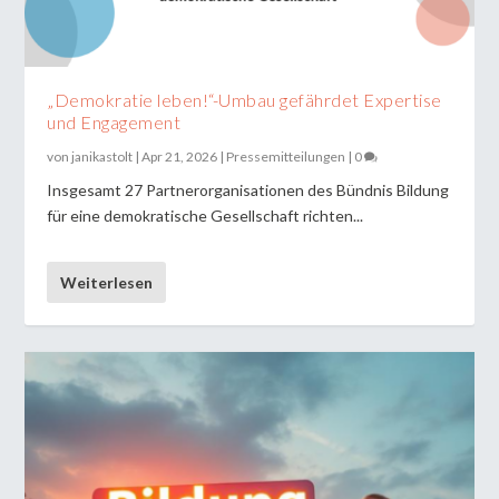
„Demokratie leben!“-Umbau gefährdet Expertise
und Engagement
von
janikastolt
|
Apr 21, 2026
|
Pressemitteilungen
|
0
Insgesamt 27 Partnerorganisationen des Bündnis Bildung
für eine demokratische Gesellschaft richten...
Weiterlesen