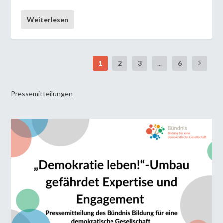
Weiterlesen
1
2
3
...
6
Pressemitteilungen