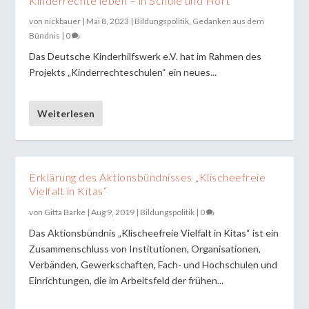
Kinderrechte leben – in Schule und Hort
von
nickbauer
|
Mai 8, 2023
|
Bildungspolitik
,
Gedanken aus dem
Bündnis
|
0
Das Deutsche Kinderhilfswerk e.V. hat im Rahmen des
Projekts „Kinderrechteschulen“ ein neues...
Weiterlesen
Erklärung des Aktionsbündnisses „Klischeefreie
Vielfalt in Kitas“
von
Gitta Barke
|
Aug 9, 2019
|
Bildungspolitik
|
0
Das Aktionsbündnis „Klischeefreie Vielfalt in Kitas“ ist ein
Zusammenschluss von Institutionen, Organisationen,
Verbänden, Gewerkschaften, Fach- und Hochschulen und
Einrichtungen, die im Arbeitsfeld der frühen...