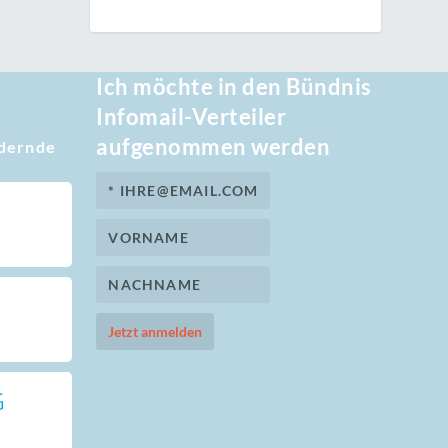
Ich möchte in den Bündnis
Infomail-Verteiler
aufgenommen werden
rdernde