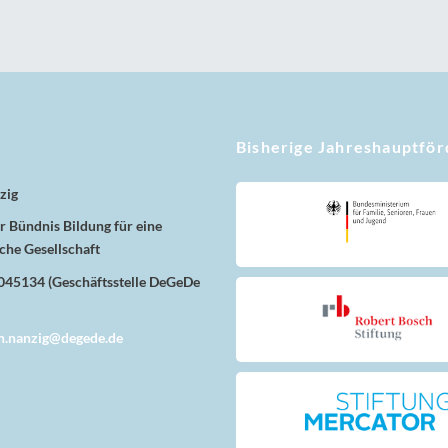
Bisherige Jahreshauptfö
zig
 Bündnis Bildung für eine
che Gesellschaft
8045134 (Geschäftsstelle DeGeDe
n.nanzig@degede.de