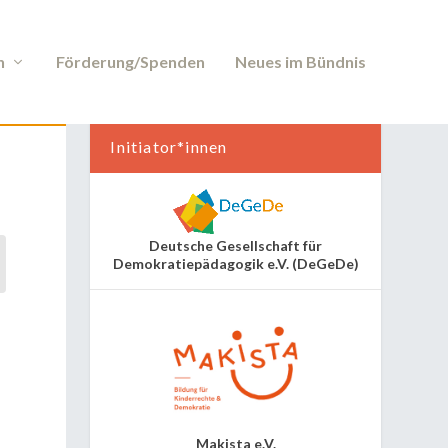
n
Förderung/Spenden
Neues im Bündnis
Initiator*innen
Deutsche Gesellschaft für
chen
Demokratiepädagogik e.V. (DeGeDe)
Makista e.V.