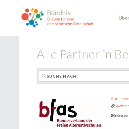
Über
Alle Partner in Be
Bundesver
Webseit
Bündnispart