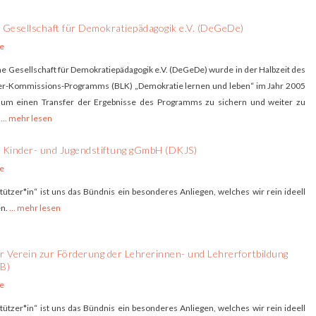
Gesellschaft für Demokratiepädagogik e.V. (DeGeDe)
e
e Gesellschaft für Demokratiepädagogik e.V. (DeGeDe) wurde in der Halbzeit des
r-Kommissions-Programms (BLK) „Demokratie lernen und leben“ im Jahr 2005
 um einen Transfer der Ergebnisse des Programms zu sichern und weiter zu
.
... mehr lesen
 Kinder- und Jugendstiftung gGmbH (DKJS)
e
tützer*in“ ist uns das Bündnis ein besonderes Anliegen, welches wir rein ideell
en.
... mehr lesen
 Verein zur Förderung der Lehrerinnen- und Lehrerfortbildung
fB)
e
tützer*in“ ist uns das Bündnis ein besonderes Anliegen, welches wir rein ideell