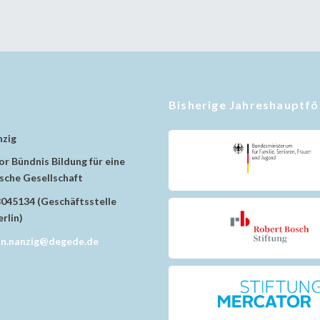
Bisherige Jahreshauptf
nzig
r Bündnis Bildung für eine
che Gesellschaft
8045134 (Geschäftsstelle
rlin)
in.nanzig@degede.de