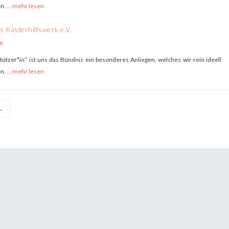
en.
... mehr lesen
 Kinderhilfswerk e.V.
e
tützer*in“ ist uns das Bündnis ein besonderes Anliegen, welches wir rein ideell
en.
... mehr lesen
→