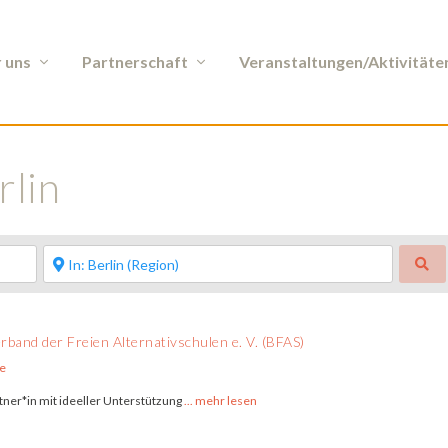
 uns
Partnerschaft
Veranstaltungen/Aktivitäte
rlin
Su
band der Freien Alternativschulen e. V. (BFAS)
e
ner*in mit ideeller Unterstützung
... mehr lesen