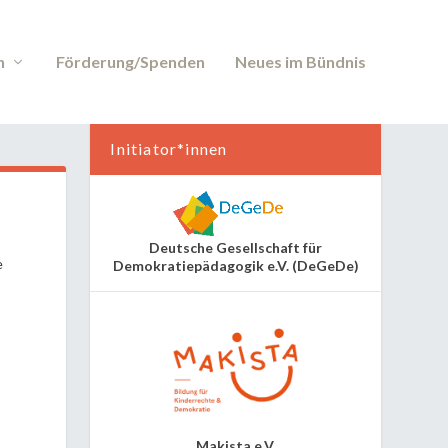
n
Förderung/Spenden
Neues im Bündnis
Initiator*innen
Deutsche Gesellschaft für
e
Demokratiepädagogik e.V. (DeGeDe)
Makista e.V.