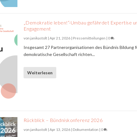
„Demokratie leben!“-Umbau gefährdet Expertise u
Engagement
von
janikastolt
|
Apr 21, 2026
|
Pressemitteilungen
|
0
Insgesamt 27 Partnerorganisationen des Bündnis Bildung f
demokratische Gesellschaft richten...
Weiterlesen
Rückblick – Bündniskonferenz 2026
von
janikastolt
|
Apr 13, 2026
|
Dokumentation
|
0