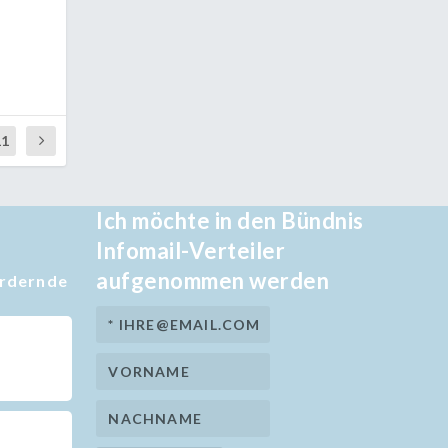
11
Ich möchte in den Bündnis
Infomail-Verteiler
aufgenommen werden
ördernde