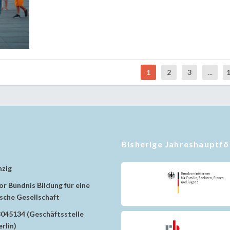
1
2
3
...
Bisherige Jahreshauptf
nzig
r Bündnis Bildung für eine
che Gesellschaft
8045134 (Geschäftsstelle
rlin)