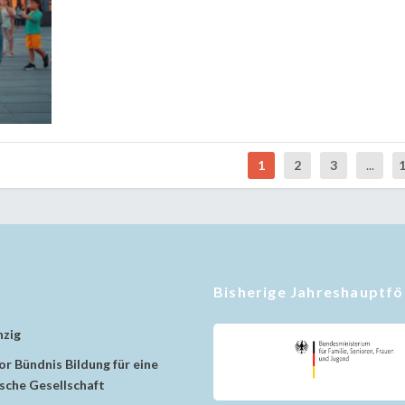
1
2
3
...
Bisherige Jahreshauptf
nzig
r Bündnis Bildung für eine
che Gesellschaft