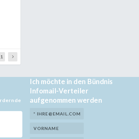
11
Ich möchte in den Bündnis
Infomail-Verteiler
aufgenommen werden
ördernde