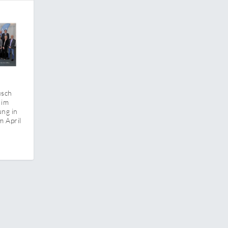
usch
 im
ung in
m April