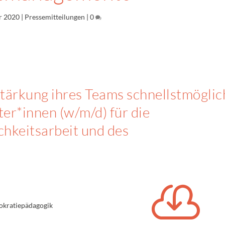
r 2020
|
Pressemitteilungen
|
0
tärkung ihres Teams schnellstmöglic
er*innen (w/m/d) für die
chkeitsarbeit und des

mokratiepädagogik