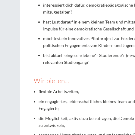
interessiert dich dafür, demokratiepädagogische
mitzugestalten?
hast Lust darauf in einem kleinen Team und mit 
Impulse für eine demokratische Gesellschaft und
möchtest ein innovatives Pilotprojekt zur Förder
politischen Engagements von Kindern und Jugend
bist aktuell eingeschriebene*r Studierende*r (m/w/
relevanten Studiengang?
Wir bieten...
flexible Arbeitszeiten,
ein engagiertes, leidenschaftliches kleines Team un
Engagierte,
die Möglichkeit, aktiv dazu beizutragen, die Demok
zu entwickeln,
spannende Herausforderungen und umfangreiche G