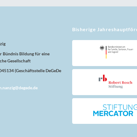
Bisherige Jahreshauptfö
zig
 Bündnis Bildung für eine
che Gesellschaft
8045134 (Geschäftsstelle DeGeDe
n.nanzig@degede.de