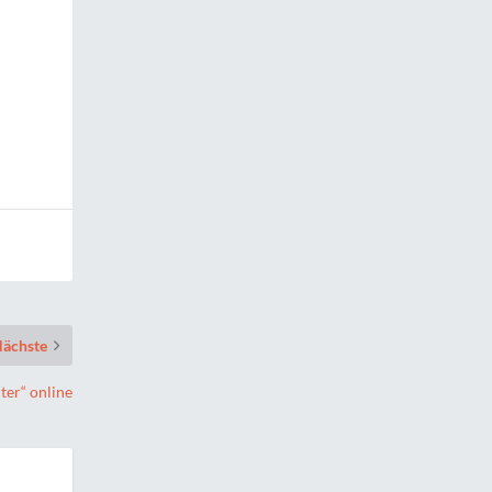
ächste
er“ online